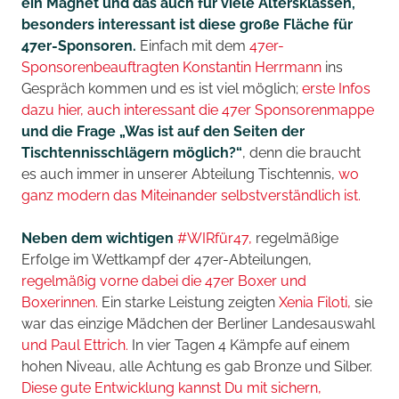
ein Magnet und das auch für viele Altersklassen,
besonders interessant ist diese große Fläche für
47er-Sponsoren.
Einfach mit dem
47er-
Sponsorenbeauftragten Konstantin Herrmann
ins
Gespräch kommen und es ist viel möglich;
erste Infos
dazu hier,
auch interessant die 47er Sponsorenmappe
und die Frage „Was ist auf den Seiten der
Tischtennisschlägern möglich?“
, denn die braucht
es auch immer in unserer Abteilung Tischtennis,
wo
ganz modern das Miteinander selbstverständlich ist.
Neben dem wichtigen
#WIRfür47,
regelmäßige
Erfolge im Wettkampf der 47er-Abteilungen,
regelmäßig vorne dabei die 47er Boxer und
Boxerinnen.
Ein starke Leistung zeigten
Xenia Filoti,
sie
war das einzige Mädchen der Berliner Landesauswahl
und Paul Ettrich.
In vier Tagen 4 Kämpfe auf einem
hohen Niveau, alle Achtung es gab Bronze und Silber.
Diese gute Entwicklung kannst Du mit sichern,