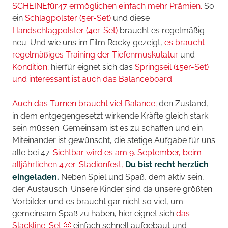
SCHEINEfür47 ermöglichen einfach mehr Prämien.
So
ein
Schlagpolster (5er-Set)
und diese
Handschlagpolster (4er-Set)
braucht es regelmäßig
neu. Und wie uns im Film Rocky gezeigt,
es braucht
regelmäßiges Training der Tiefenmuskulatur
und
Kondition;
hierfür eignet sich das
Springseil (15er-Set)
und interessant ist auch das Balanceboard.
Auch das Turnen braucht viel Balance;
den Zustand,
in dem entgegengesetzt wirkende Kräfte gleich stark
sein müssen. Gemeinsam ist es zu schaffen und ein
Miteinander ist gewünscht, die stetige Aufgabe für uns
alle bei 47.
Sichtbar wird es am 9. September, beim
alljährlichen 47er-Stadionfest,
Du bist recht herzlich
eingeladen.
Neben Spiel und Spaß, dem aktiv sein,
der Austausch. Unsere Kinder sind da unsere größten
Vorbilder und es braucht gar nicht so viel, um
gemeinsam Spaß zu haben, hier eignet sich
das
Slackline-Set 🙂
einfach schnell aufgebaut und