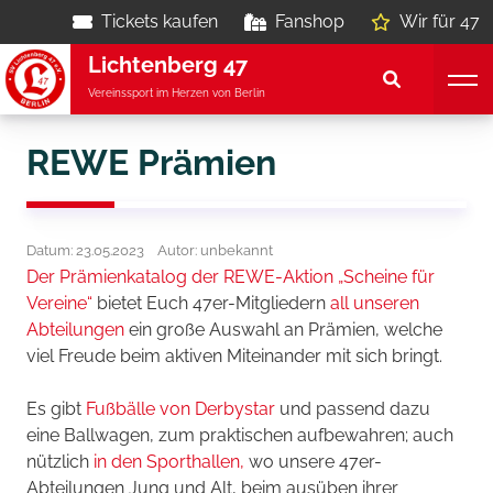
Tickets kaufen
Fanshop
Wir für 47
Lichtenberg 47
Vereinssport im Herzen von Berlin
REWE Prämien
Datum: 23.05.2023
Autor: unbekannt
Der Prämienkatalog der REWE-Aktion „Scheine für
Vereine“
bietet Euch 47er-Mitgliedern
all unseren
Abteilungen
ein große Auswahl an Prämien, welche
viel Freude beim aktiven Miteinander mit sich bringt.
Es gibt
Fußbälle von Derbystar
und passend dazu
eine Ballwagen, zum praktischen aufbewahren; auch
nützlich
in den Sporthallen,
wo unsere 47er-
Abteilungen Jung und Alt, beim ausüben ihrer