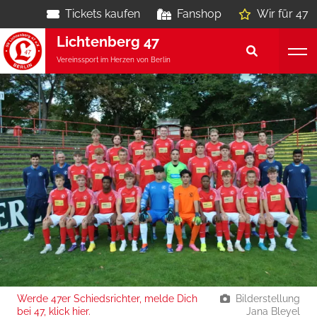
Tickets kaufen
Fanshop
Wir für 47
Lichtenberg 47
Vereinssport im Herzen von Berlin
Werde 47er Schiedsrichter, melde Dich
Bilderstellung
bei 47, klick hier.
Jana Bleyel