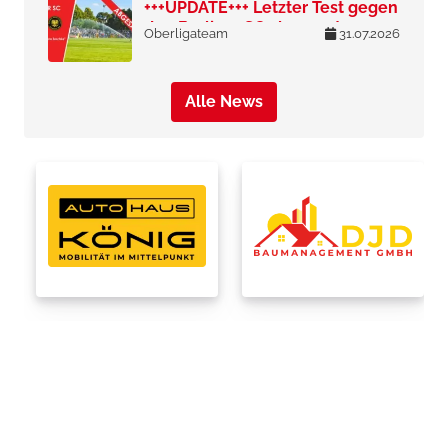
+++UPDATE+++ Letzter Test gegen
den Berliner SC abgesagt
Oberligateam
31.07.2026
Alle News