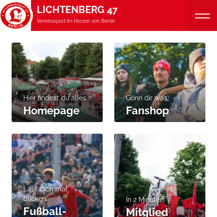
LICHTENBERG 47
Vereinssport im Herzen von Berlin
Hier findest du alles.
Gönn dir was.
Homepage
Fanshop
Lass dich mal
blicken.
In 2 Minuten.
Fußball-
Mitglied