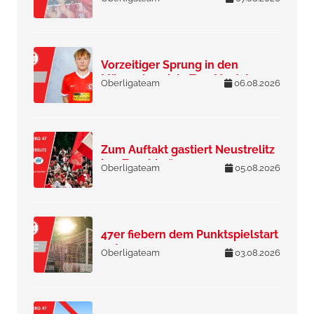
Vorzeitiger Sprung in den
Männerbereich: Tom Ventzke
Oberligateam
06.08.2026
entscheidet sich für Lichtenberg
47
Zum Auftakt gastiert Neustrelitz
im „Zoschke“
Oberligateam
05.08.2026
47er fiebern dem Punktspielstart
entgegen
Oberligateam
03.08.2026