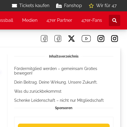
Tickets kaufen
Fanshop
Wir für 47
ussball
Medien
47er Partner
47er-Fans
Inhaltsverzeichnis
Fördermitglied werden – gemeinsam Großes
bewegen!
Dein Beitrag. Deine Wirkung. Unsere Zukunft.
Was du zurückbekommst
Schenke Leidenschaft – nicht nur Mitgliedschaft
Sponsoren