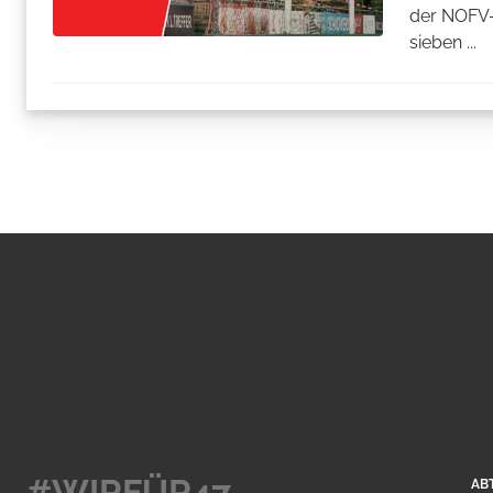
der NOFV-
sieben ...
#WIRFÜR47
AB