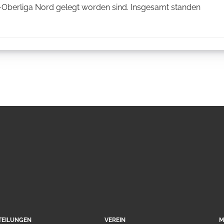
Oberliga Nord gelegt worden sind. Insgesamt standen
TEILUNGEN
VEREIN
M