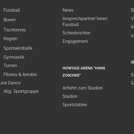
Fussball
News
B
Ansprechpartner*innen
V
Boxen
Fussball
I
Tischtennis
Schiedsrichter
4
Kegeln
Engagement
Sportakrobatik
Gymnastik
S
Turnen
HOWOGE-ARENA "HANS
Fitness & Aerobic
S
ZOSCHKE"
Line Dance
S
Anfahrt zum Stadion
Allg. Sportgruppe
Stadion
Sportstätten