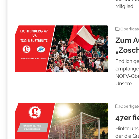
Mitglied ...
Oberliga
Zum Au
„Zosc
Endlich g
empfangen
NOFV-Ober
Unsere ...
Oberliga
47er f
Hinter uns
der die Gr