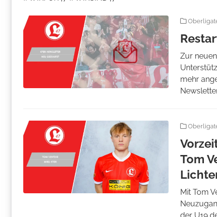
Oberliga
Restar
Zur neuen
Unterstütz
mehr ange
Newsletter 
Oberliga
Vorzei
Tom Ve
Lichte
Mit Tom V
Neuzugang
der U19 d