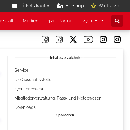
Tickets kaufen
Fanshop
Wir für 47
ussball
Medien
47er Partner
47er-Fans
Inhaltsverzeichnis
Service
Die Geschäftsstelle
47er-Teamwear
Mitgliederverwaltung, Pass- und Meldewesen
Downloads
Sponsoren