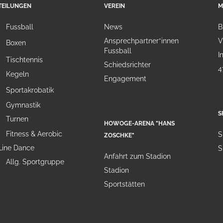
TEILUNGEN
VEREIN
M
Fussball
News
B
Ansprechpartner*innen
V
Boxen
Fussball
I
Tischtennis
Schiedsrichter
4
Kegeln
Engagement
Sportakrobatik
Gymnastik
S
Turnen
HOWOGE-ARENA "HANS
Fitness & Aerobic
S
ZOSCHKE"
Line Dance
S
Anfahrt zum Stadion
Allg. Sportgruppe
Stadion
Sportstätten