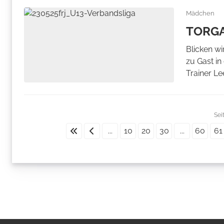
Mädchen
TORGA
Blicken wi
zu Gast in
Trainer Lee
Sei
...
10
20
30
...
60
61