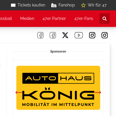
Tickets kaufen
Fanshop
Wir für 47
ussball
Medien
47er Partner
47er-Fans
Sponsoren