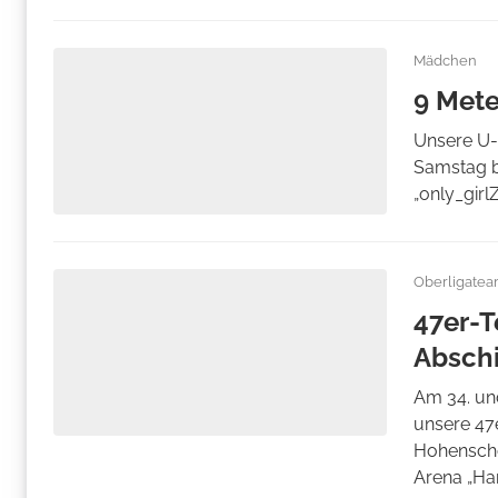
Mädchen
9 Mete
Unsere U-1
Samstag b
„only_girl
Oberligate
47er-T
Abschi
Am 34. und
unsere 47
Hohenschö
Arena „Han