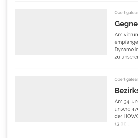
Oberligate
Gegne
Am vierund
empfangen
Dynamo in
zu unseren
Oberligate
Bezirk
Am 34. un
unsere 47
der HOWOG
13:00 ...