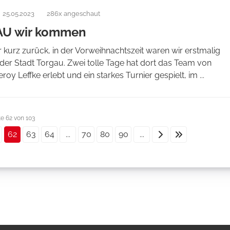
25.05.2023
286x angeschaut
U wir kommen
r kurz zurück, in der Vorweihnachtszeit waren wir erstmalig
 der Stadt Torgau. Zwei tolle Tage hat dort das Team von
roy Leffke erlebt und ein starkes Turnier gespielt, im ...
te 62 von 103
62
63
64
...
70
80
90
...