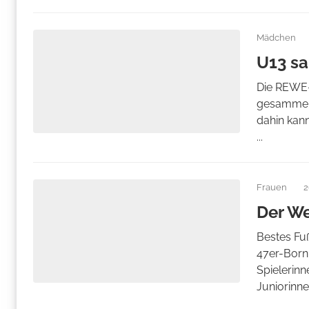
Mädchen
U13 s
Die REWE-A
gesammelt
dahin kan
...
Frauen
2
Der W
Bestes Fu
47er-Borni
Spielerinn
Juniorinnen