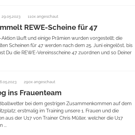
29.05.2023
110x angeschaut
ammelt REWE-Scheine für 47
ktion läuft und einige Prämien wurden vorgestellt; die
en Scheinen für 47 werden nach dem 25. Juni eingelöst, bis
nst Du die REWE-Vereinsscheine 47 zuordnen und so Deiner
6.05.2023
290x angeschaut
eg ins Frauenteam
ßballwetter bei dem gestrigen Zusammenkommen auf dem
tzplatz; erstmalig im Training unsere 1. Frauen und die
en aus der U17 von Trainer Chris Müller, welcher die U17
 ...