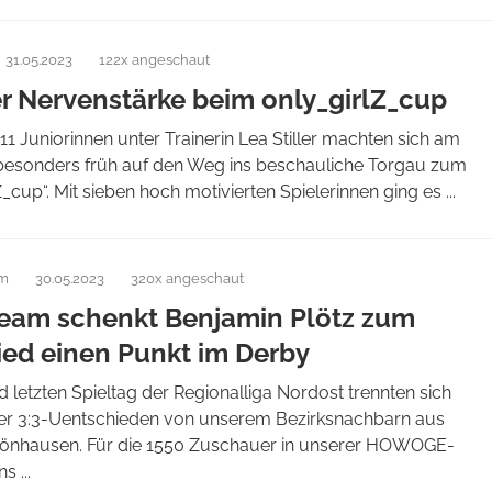
31.05.2023
122x angeschaut
r Nervenstärke beim only_girlZ_cup
1 Juniorinnen unter Trainerin Lea Stiller machten sich am
esonders früh auf den Weg ins beschauliche Torgau zum
Z_cup“. Mit sieben hoch motivierten Spielerinnen ging es ...
am
30.05.2023
320x angeschaut
eam schenkt Benjamin Plötz zum
ed einen Punkt im Derby
 letzten Spieltag der Regionalliga Nordost trennten sich
er 3:3-Uentschieden von unserem Bezirksnachbarn aus
nhausen. Für die 1550 Zuschauer in unserer HOWOGE-
s ...