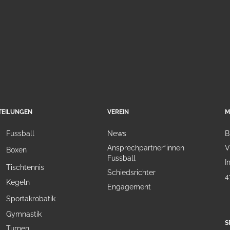
TEILUNGEN
VEREIN
M
Fussball
News
B
Ansprechpartner*innen
V
Boxen
Fussball
I
Tischtennis
Schiedsrichter
4
Kegeln
Engagement
Sportakrobatik
Gymnastik
S
Turnen