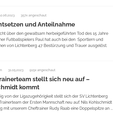
02.06.2023
357x angeschaut
ntsetzen und Anteilnahme
icht über den gewaltsam herbeigeführten Tod des 15 Jahre
iner Fußballspielers Paul hat auch bei den Sportlern und
nnen von Lichtenberg 47 Bestürzung und Trauer ausgelöst.
am
31.05.2023
915x angeschaut
rainerteam stellt sich neu auf –
chmidt kommt
 von der Ligazugehörigkeit stellt sich der SV Lichtenberg
 Trainerteam der Ersten Mannschaft neu auf. Nils Kohlschmidt
ig mit unserem Cheftrainer Rudy Raab eine Doppelspitze an ...