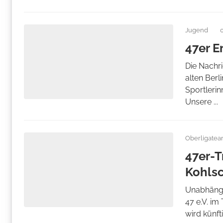
Jugend
47er E
Die Nachr
alten Berl
Sportleri
Unsere ...
Oberligate
47er-T
Kohls
Unabhängig
47 e.V. im
wird künft