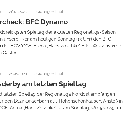
am
26.05.2023
149x angeschaut
rcheck: BFC Dynamo
dreißigsten Spieltag der aktuellen Regionalliga-Saison
 unsere 47er am heutigen Sonntag (13 Uhr) den BFC
 der HOWOGE-Arena „Hans Zoschke“. Alles Wissenswerte
 Gästen ...
am
25.05.2023
249x angeschaut
sderby am letzten Spieltag
d letzten Spieltag der Regionalliga Nordost empfangen
er den Bezirksnachbarn aus Hohenschönhausen. Anstoß in
E-Arena „Hans Zoschke“ ist am Sonntag, 28.05.2023, um