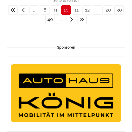
Seite 10 von 103
...
8
9
10
11
12
...
20
30
40
...
Sponsoren