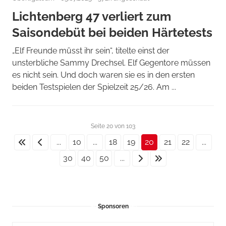
Lichtenberg 47 verliert zum
Saisondebüt bei beiden Härtetests
„Elf Freunde müsst ihr sein“, titelte einst der
unsterbliche Sammy Drechsel. Elf Gegentore müssen
es nicht sein. Und doch waren sie es in den ersten
beiden Testspielen der Spielzeit 25/26. Am ...
Seite 20 von 103
...
10
...
18
19
20
21
22
...
30
40
50
...
Sponsoren