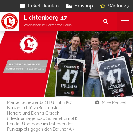
Tickets kaufen
Fanshop
Wir für 47
Lichtenberg 47
Vereinssport im Herzen von Berlin
Marcel Schewerda (TFG Luhn KG),
Mike Menzel
Benjamin Plötz (Bereichsleiter 1.
Herren) und Dennis Orsech
(Elektroanlagenbau Schädel GmbH)
bei der Übergabe im Rahmen des
Punktspiels gegen den Berliner AK