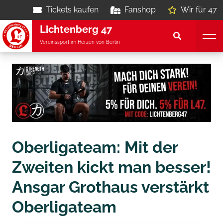
Tickets kaufen
Fanshop
Wir für 47
Lichtenberg 47
Vereinssport im Herzen von Berlin
Oberligateam: Mit der
Zweiten kickt man besser!
Ansgar Grothaus verstärkt
Oberligateam