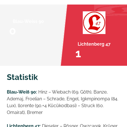
Blau-Weiss 90
0
Lichtenberg 47
1
Statistik
Blau-Weiß 90:
Hinz – Wiebach (69. Göth), Banze,
Ademaj, Froelian – Schrade, Engel, Igkmpinompa (84.
Lux), llorente (90.+4 Kücükodbasi) – Struck (60.
Omairat), Bremer
Lichtenberg 47:
Dieseler – Rösner, Owzcarek, Krüger