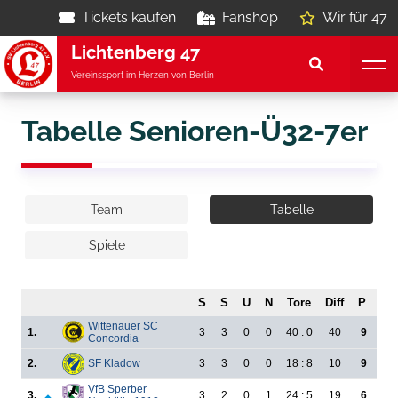
Tickets kaufen
Fanshop
Wir für 47
Lichtenberg 47
Vereinssport im Herzen von Berlin
Tabelle Senioren-Ü32-7er
Team
Tabelle
Spiele