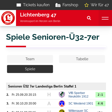
Tickets kaufen
Fanshop
Wir für 47
Lichtenberg 47
Vereinssport im Herzen von Berlin
Spiele Senioren-Ü32-7er
Team
Tabelle
Spiele