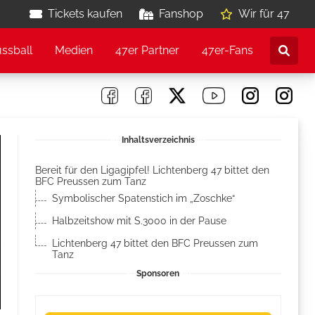
Tickets kaufen
Fanshop
Wir für 47
ussball
Medien
47er Partner
47er-Fans
Inhaltsverzeichnis
Bereit für den Ligagipfel! Lichtenberg 47 bittet den
BFC Preussen zum Tanz
Symbolischer Spatenstich im „Zoschke“
Halbzeitshow mit S.3000 in der Pause
Lichtenberg 47 bittet den BFC Preussen zum
Tanz
Sponsoren