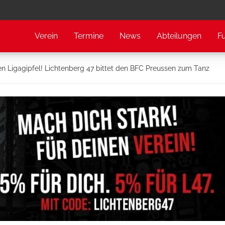
Verein
Termine
News
Abteilungen
F
den Ligagipfel! Lichtenberg 47 bittet den BFC Preussen zum Tanz