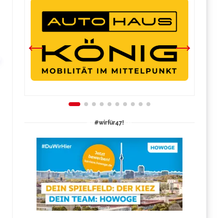
#wirfür47!