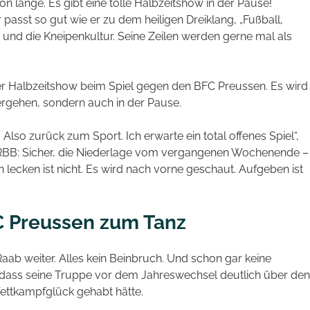
 lange. Es gibt eine tolle Halbzeitshow in der Pause!
 passt so gut wie er zu dem heiligen Dreiklang, „Fußball,
tis und die Kneipenkultur. Seine Zeilen werden gerne mal als
ner Halbzeitshow beim Spiel gegen den BFC Preussen. Es wird
ergehen, sondern auch in der Pause.
 Also zurück zum Sport. Ich erwarte ein total offenes Spiel“,
 RBB: Sicher, die Niederlage vom vergangenen Wochenende –
ecken ist nicht. Es wird nach vorne geschaut. Aufgeben ist
C Preussen zum Tanz
aab weiter. Alles kein Beinbruch. Und schon gar keine
, dass seine Truppe vor dem Jahreswechsel deutlich über den
ettkampfglück gehabt hätte.