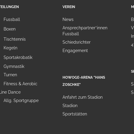
TEILUNGEN
VEREIN
M
Fussball
News
B
Ansprechpartner*innen
V
Boxen
Fussball
I
Tischtennis
Schiedsrichter
4
Kegeln
Engagement
Sportakrobatik
Gymnastik
S
Turnen
HOWOGE-ARENA "HANS
Fitness & Aerobic
S
ZOSCHKE"
Line Dance
S
Anfahrt zum Stadion
Allg. Sportgruppe
Stadion
Sportstätten