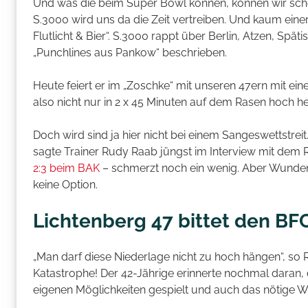
Und was die beim Super Bowl können, können wir schon
S.3000 wird uns da die Zeit vertreiben. Und kaum einer
Flutlicht & Bier“. S.3000 rappt über Berlin, Atzen, Spä
„Punchlines aus Pankow“ beschrieben.
Heute feiert er im „Zoschke“ mit unseren 47ern mit ei
also nicht nur in 2 x 45 Minuten auf dem Rasen hoch h
Doch wird sind ja hier nicht bei einem Sangeswettstreit.
sagte Trainer Rudy Raab jüngst im Interview mit dem
2:3 beim BAK
– schmerzt noch ein wenig. Aber Wunden l
keine Option.
Lichtenberg 47 bittet den BF
„Man darf diese Niederlage nicht zu hoch hängen“, so R
Katastrophe! Der 42-Jährige erinnerte nochmal daran
eigenen Möglichkeiten gespielt und auch das nötige W