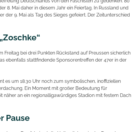
Befreiung Deutschlands von den Faschisten zu gedenken. 80
 der 8. Mai daher in diesem Jahr ein Feiertag. In Russland und
der 9. Mai als Tag des Sieges gefeiert. Der Zeitunterschied
 „Zoschke“
 Freitag bei drei Punkten Rückstand auf Preussen sicherlich
s ebenfalls stattfindende Sponsorentreffen der 47er in der
t es um 18.30 Uhr noch zum symbolischen, inoffiziellen
berdachung. Ein Moment mit großer Bedeutung für
it näher an ein regionalligawürdiges Stadion mit festem Dach
er Pause