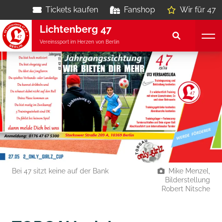
Tickets kaufen
Fanshop
Wir für 47
Lichtenberg 47
Vereinssport im Herzen von Berlin
Bei 47 sitzt keine auf der Bank
Mike Menzel,
Bilderstellung
Robert Nitsche