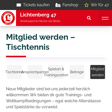
Tickets kaufen
Fanshop
Wir für 47
Lichtenberg 47
Vereinssport im Herzen von Berlin
Mitglied werden –
Tischtennis
Spielort &
Mitglied
Tischtennis
Ansprechpartner
Beiträge
Trainingszeiten
werden
Neue Mitglieder sind bei uns jederzeit herzlich
willkommen. Wir bieten dir gute Trainings- und
Wettkampfbedingungen – egal welche Altersklasse
und Spielstärke du vorweist.