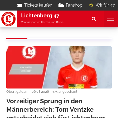
Tickets kaufen
Fanshop
Wir für 47
Lichtenberg 47
Vereinssport im Herzen von Berlin
Oberligateam
06.08.2026
37x angeschaut
Vorzeitiger Sprung in den
Männerbereich: Tom Ventzke
entscheidet sich für Lichtenberg