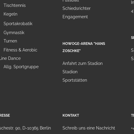
Fussball
I
Tischtennis
Schiedsrichter
4
Kegeln
Engagement
Sportakrobatik
Gymnastik
S
Turnen
HOWOGE-ARENA "HANS
Fitness & Aerobic
S
ZOSCHKE"
Line Dance
S
Anfahrt zum Stadion
Allg. Sportgruppe
Stadion
Sportstätten
RESSE
KONTAKT
T
chestr. 90, D-10365 Berlin
Schreib uns eine Nachricht
+