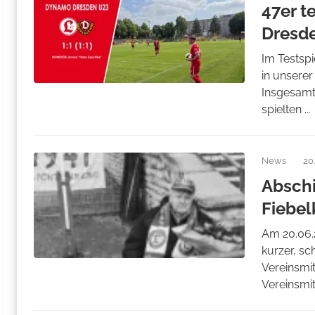
47er t
Dresd
Im Testsp
in unsere
Insgesamt 
spielten ...
News
20
Abschi
Fiebel
Am 20.06.
kurzer, sc
Vereinsmit
Vereinsmitg