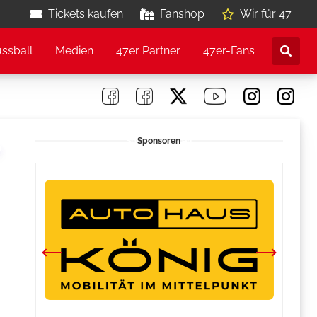
Tickets kaufen
Fanshop
Wir für 47
ussball
Medien
47er Partner
47er-Fans
Sponsoren