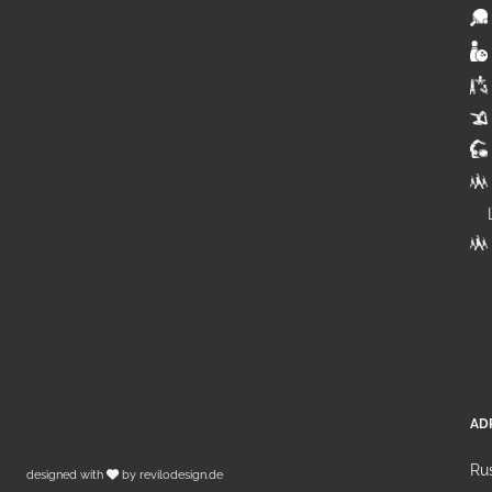
AD
Rus
designed with
by
revilodesign.de