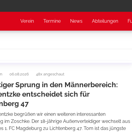
Verein
Termine
News
Abteilungen
F
am
06.08.2026
48x angeschaut
tiger Sprung in den Männerbereich:
ntzke entscheidet sich für
nberg 47
entzke begrüßen wir einen weiteren interessanten
 im Zoschke. Der 18-jährige Außenverteidiger wechselt aus
es 1. FC Magdeburg zu Lichtenberg 47. Tom ist das jüngste