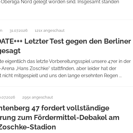
Oberliga Nord gelegt worden sind. Insgesamt standen
am
31.07.2026
121x angeschaut
ATE+++ Letzter Test gegen den Berliner
gesagt
te eigentlich das letzte Vorbereitungsspiel unsere 47er in der
ena „Hans Zoschke“ stattfinden, aber leider hat der
 nicht mitgespielt und uns den lange ersehnten Regen ...
0.07.2026
295x angeschaut
htenberg 47 fordert vollständige
rung zum Fördermittel-Debakel am
Zoschke-Stadion