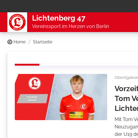
Lichtenberg 47
Vereinssport im Herzen von Berlin
Home
Startseite
Oberligate
Vorzei
Tom Ve
Lichte
Mit Tom V
Neuzugang
der U19 d