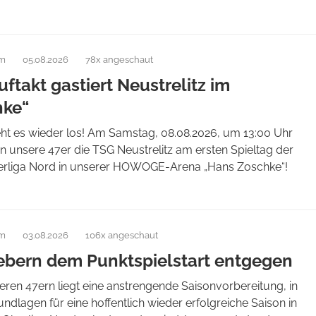
am
05.08.2026
78x angeschaut
ftakt gastiert Neustrelitz im
hke“
eht es wieder los! Am Samstag, 08.08.2026, um 13:00 Uhr
 unsere 47er die TSG Neustrelitz am ersten Spieltag der
liga Nord in unserer HOWOGE-Arena „Hans Zoschke“!
am
03.08.2026
106x angeschaut
iebern dem Punktspielstart entgegen
eren 47ern liegt eine anstrengende Saisonvorbereitung, in
undlagen für eine hoffentlich wieder erfolgreiche Saison in