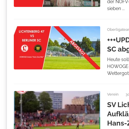
der NOFV-
sieben ...
Oberligate
+++UPD
SC ab
Heute soll
HOWOGE-Ar
Wettergott
Verein
3
SV Lic
Aufklä
Hans-