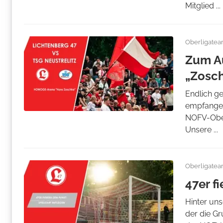
Mitglied ...
Oberligate
Zum Au
„Zosc
Endlich g
empfangen
NOFV-Ober
Unsere ...
Oberligate
47er f
Hinter uns
der die Gr