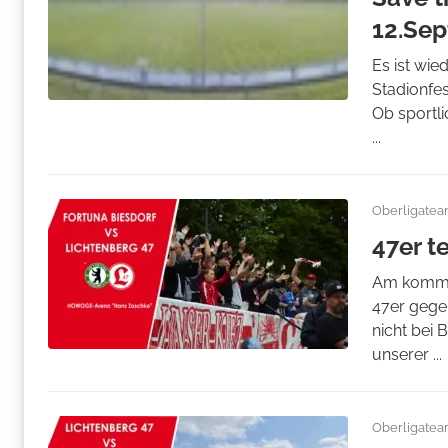
12.Se
Es ist wie
Stadionfes
Ob sportl
...
Oberligate
47er t
Am kommen
47er gegen
nicht bei 
unserer ...
Oberligate