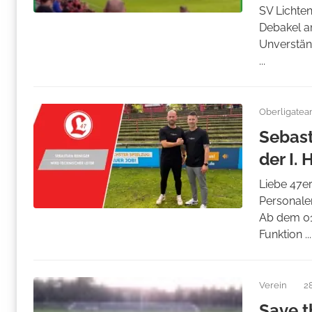
SV Lichten
Debakel a
Unverstän
...
Oberligate
Sebast
der I. 
Liebe 47er
Personalen
Ab dem 01.
Funktion ...
Verein
2
Save t