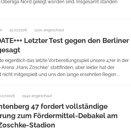
Oberliga Nord gelegt worden sind. Insgesamt standen
am
31.07.2026
120x angeschaut
ATE+++ Letzter Test gegen den Berliner
gesagt
te eigentlich das letzte Vorbereitungsspiel unsere 47er in der
ena „Hans Zoschke“ stattfinden, aber leider hat der
 nicht mitgespielt und uns den lange ersehnten Regen ...
0.07.2026
294x angeschaut
htenberg 47 fordert vollständige
rung zum Fördermittel-Debakel am
Zoschke-Stadion