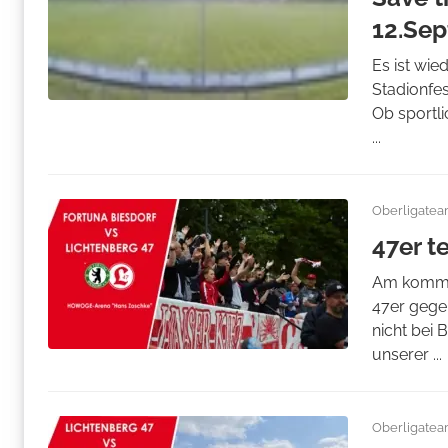
12.Se
Es ist wie
Stadionfes
Ob sportl
...
Oberligate
47er t
Am kommen
47er gegen
nicht bei 
unserer ...
Oberligate