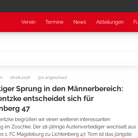
Verein
Termine
News
Abteilungen
F
am
06.08.2026
37x angeschaut
tiger Sprung in den Männerbereich:
ntzke entscheidet sich für
nberg 47
entzke begrüßen wir einen weiteren interessanten
 im Zoschke. Der 18-jährige Außenverteidiger wechselt aus
es 1. FC Magdeburg zu Lichtenberg 47. Tom ist das jüngste