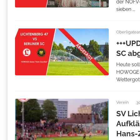
der NOFV-
sieben ...
Oberligate
+++UPD
SC ab
Heute soll
HOWOGE-Ar
Wettergott
Verein
3
SV Lic
Aufklä
Hans-