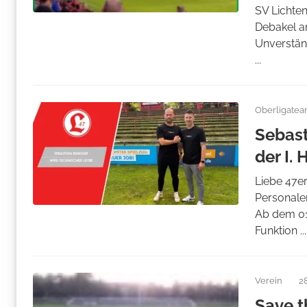
SV Lichten
Debakel a
Unverstän
...
Oberligate
Sebast
der I. 
Liebe 47er
Personalen
Ab dem 01.
Funktion ...
Verein
2
Save t