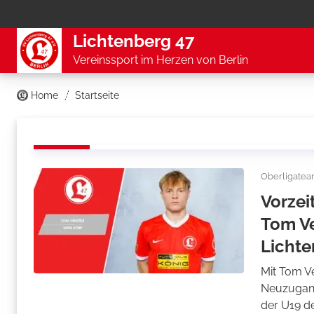
Lichtenberg 47
Vereinssport im Herzen von Berlin
Home
Startseite
Oberligate
Vorzei
Tom Ve
Lichte
Mit Tom V
Neuzugang
der U19 d