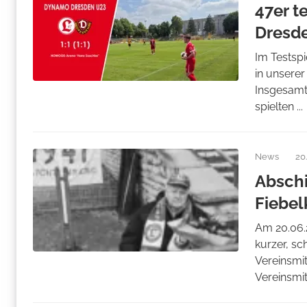
47er t
Dresd
Im Testsp
in unsere
Insgesamt 
spielten ...
News
20
Abschi
Fiebel
Am 20.06.
kurzer, sc
Vereinsmit
Vereinsmitg