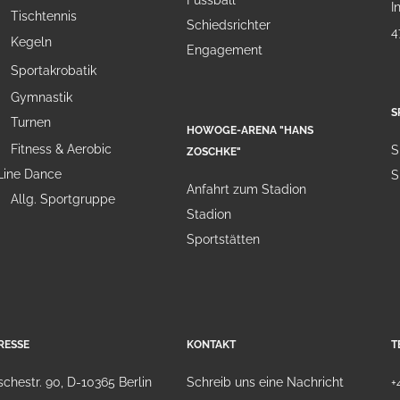
Fussball
I
Tischtennis
Schiedsrichter
4
Kegeln
Engagement
Sportakrobatik
Gymnastik
S
Turnen
HOWOGE-ARENA "HANS
Fitness & Aerobic
S
ZOSCHKE"
Line Dance
S
Anfahrt zum Stadion
Allg. Sportgruppe
Stadion
Sportstätten
RESSE
KONTAKT
T
chestr. 90, D-10365 Berlin
Schreib uns eine Nachricht
+