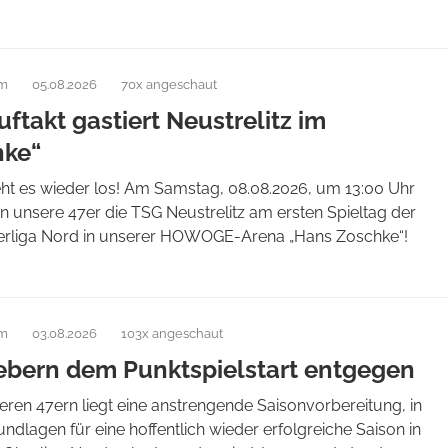
am
05.08.2026
70x angeschaut
ftakt gastiert Neustrelitz im
hke“
eht es wieder los! Am Samstag, 08.08.2026, um 13:00 Uhr
 unsere 47er die TSG Neustrelitz am ersten Spieltag der
liga Nord in unserer HOWOGE-Arena „Hans Zoschke“!
am
03.08.2026
103x angeschaut
iebern dem Punktspielstart entgegen
eren 47ern liegt eine anstrengende Saisonvorbereitung, in
undlagen für eine hoffentlich wieder erfolgreiche Saison in