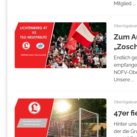
Mitglied ...
Oberligate
Zum Au
„Zosc
Endlich g
empfangen
NOFV-Ober
Unsere ...
Oberligate
47er f
Hinter uns
der die Gr