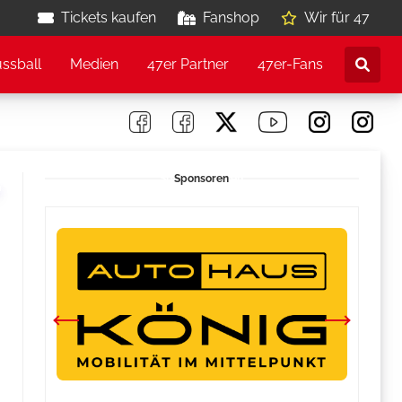
Tickets kaufen
Fanshop
Wir für 47
ussball
Medien
47er Partner
47er-Fans
Sponsoren