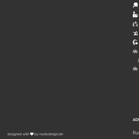
AD
Rus
designed with
by
revilodesign.de