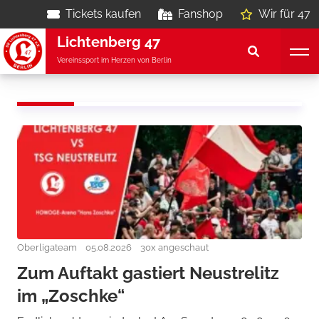
Tickets kaufen
Fanshop
Wir für 47
Lichtenberg 47
Vereinssport im Herzen von Berlin
Oberligateam
05.08.2026
30x angeschaut
Zum Auftakt gastiert Neustrelitz
im „Zoschke“