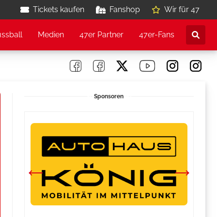
Tickets kaufen
Fanshop
Wir für 47
ussball
Medien
47er Partner
47er-Fans
Sponsoren