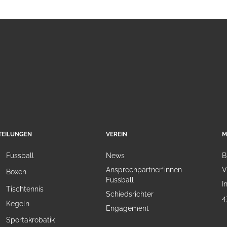
TEILUNGEN
VEREIN
M
Fussball
News
B
Ansprechpartner*innen
V
Boxen
Fussball
I
Tischtennis
Schiedsrichter
4
Kegeln
Engagement
Sportakrobatik