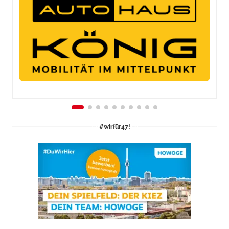
#wirfür47!