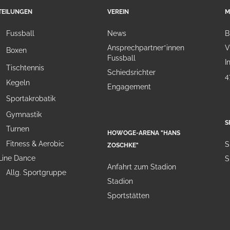
TEILUNGEN
VEREIN
M
Fussball
News
B
Ansprechpartner*innen
V
Boxen
Fussball
I
Tischtennis
Schiedsrichter
4
Kegeln
Engagement
Sportakrobatik
Gymnastik
S
Turnen
HOWOGE-ARENA "HANS
Fitness & Aerobic
S
ZOSCHKE"
Line Dance
S
Anfahrt zum Stadion
Allg. Sportgruppe
Stadion
Sportstätten