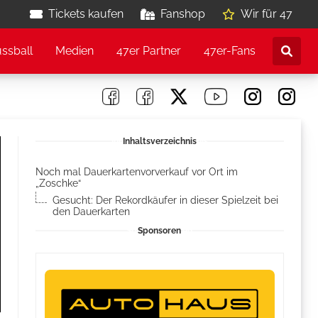
Tickets kaufen
Fanshop
Wir für 47
ussball
Medien
47er Partner
47er-Fans
Inhaltsverzeichnis
Noch mal Dauerkartenvorverkauf vor Ort im
„Zoschke“
Gesucht: Der Rekordkäufer in dieser Spielzeit bei
den Dauerkarten
Sponsoren