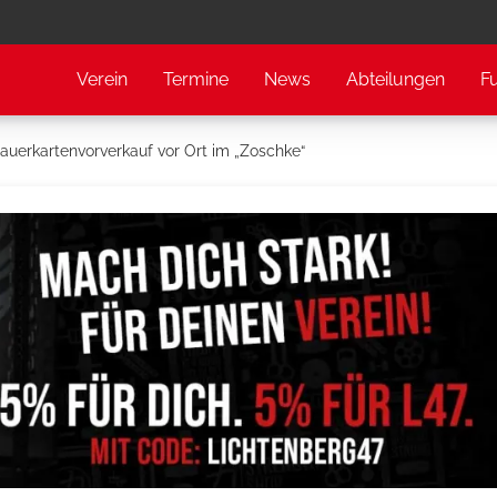
Verein
Termine
News
Abteilungen
F
uerkartenvorverkauf vor Ort im „Zoschke“