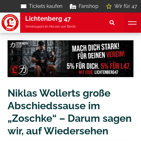
Tickets kaufen
Fanshop
Wir für 47
Lichtenberg 47
Vereinssport im Herzen von Berlin
Niklas Wollerts große
Abschiedssause im
„Zoschke“ – Darum sagen
wir, auf Wiedersehen