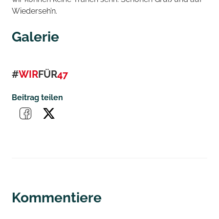
Wiederseh’n.
Galerie
#
WIR
FÜR
47
Beitrag teilen
Kommentiere