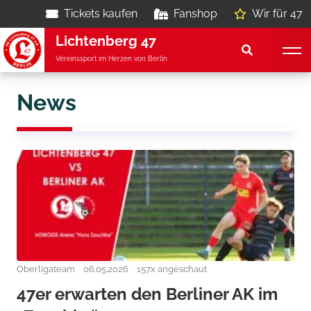
Tickets kaufen
Fanshop
Wir für 47
Lichtenberg 47
Vereinssport im Herzen von Berlin
News
Oberligateam
06.05.2026
157x angeschaut
47er erwarten den Berliner AK im