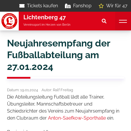
Tickets kaufen
Fanshop
Wir für 47
Lichtenberg 47
Vereinssport im Herzen von Berlin
Neujahresempfang der
Fußballabteilung am
27.01.2024
Datum: 19.01.2024
Autor: Ralf Freitag
Die Abteilungsleitung Fußball lädt alle Trainer,
Übungsleiter, Mannschaftsbetreuer und
Schiedsrichter des Vereins zum Neujahrsempfang in
den Clubraum der
Anton-Saefkow-Sporthalle
ein.