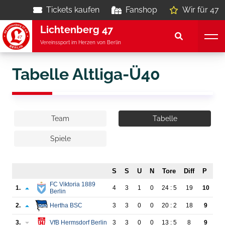
Tickets kaufen
Fanshop
Wir für 47
Lichtenberg 47
Vereinssport im Herzen von Berlin
Tabelle Altliga-Ü40
Team
Tabelle
Spiele