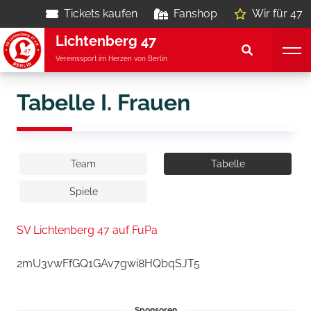
Tickets kaufen
Fanshop
Wir für 47
Lichtenberg 47
Vereinssport im Herzen von Berlin
Tabelle I. Frauen
Team
Tabelle
Spiele
SV Lichtenberg 47 auf FuPa
2mU3vwFfGQ1GAv7gwi8HQbqSJT5
Sponsoren