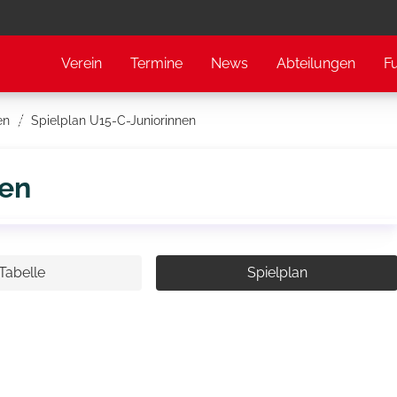
Verein
Termine
News
Abteilungen
F
en
Spielplan U15-C-Juniorinnen
nen
Tabelle
Spielplan