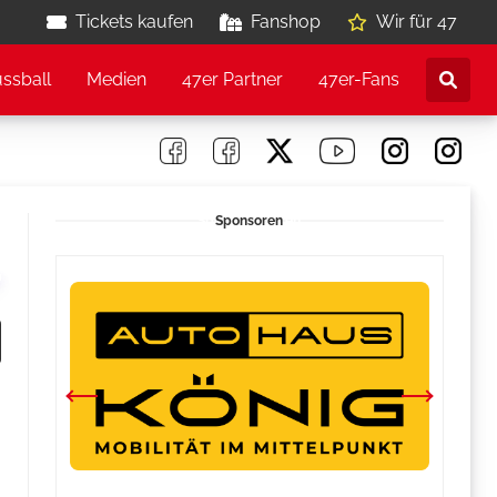
Tickets kaufen
Fanshop
Wir für 47
ussball
Medien
47er Partner
47er-Fans
Sponsoren