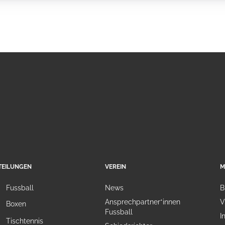
TEILUNGEN
VEREIN
M
Fussball
News
B
Ansprechpartner*innen
V
Boxen
Fussball
I
Tischtennis