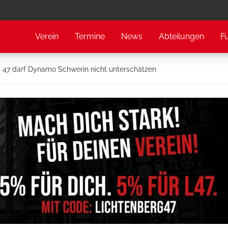
Verein
Termine
News
Abteilungen
F
 47 darf Dynamo Schwerin nicht unterschätzen