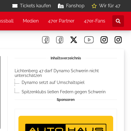
Tickets kaufen
Fanshop
Wir für 47
ussball
Medien
47er Partner
47er-Fans
Inhaltsverzeichnis
Lichtenberg 47 darf Dynamo Schwerin nicht
unterschätzen
Dynamo setzt auf Umschaltspiel
Spitzenklubs ließen Federn gegen Schwerin
Sponsoren