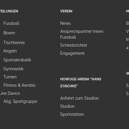
TEILUNGEN
VEREIN
M
Fussball
News
B
Ansprechpartner*innen
V
Boxen
Fussball
I
Tischtennis
Schiedsrichter
4
Kegeln
Engagement
Sportakrobatik
Gymnastik
S
Turnen
HOWOGE-ARENA "HANS
Fitness & Aerobic
S
ZOSCHKE"
Line Dance
S
Anfahrt zum Stadion
Allg. Sportgruppe
Stadion
Sportstätten