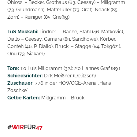
Ohlow – Becker, Grothaus (63. Ceesay) – Millgramm
(73. Grundmann), Mattmüller (73. Graf), Noack (85.
Zorn) – Reiniger (85. Grießig)
TuS Makkabi:
Lindner – Bache, Stahl (46. Matkovic), I.
Diallo – Ceesay, Camara (89. Sandhowe), Körber,
Conteh (46. P. Diallo), Bruck – Stagge (84. Tokgöz ),
Onu (73. Siakam)
Tore:
1:0 Luis Millgramm (32.); 2:0 Hannes Graf (89.)
Schiedsrichter:
Dirk Meißner (Delitzsch)
Zuschauer:
776 in der HOWOGE-Arena „Hans
Zoschke“
Gelbe Karten:
Millgramm – Bruck
#
WIR
FÜR
47