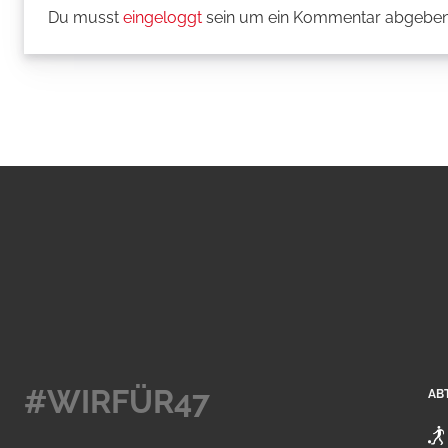
Du musst
eingeloggt
sein um ein Kommentar abgeben
#WIRFÜR47
AB