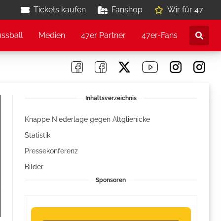
Tickets kaufen
Fanshop
Wir für 47
ussball
Medien
47er Partner
47er-Fans
Inhaltsverzeichnis
Knappe Niederlage gegen Altglienicke
Statistik
Pressekonferenz
Bilder
Sponsoren