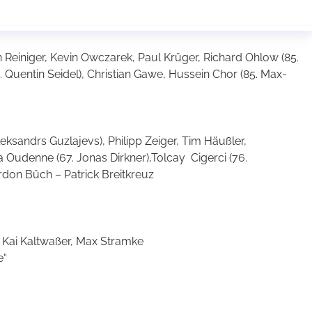
n Reiniger, Kevin Owczarek, Paul Krüger, Richard Ohlow (85.
 Quentin Seidel), Christian Gawe, Hussein Chor (85. Max-
eksandrs Guzlajevs), Philipp Zeiger, Tim Häußler,
ja Oudenne (67. Jonas Dirkner),Tolcay Cigerci (76.
don Büch – Patrick Breitkreuz
Kai Kaltwaßer, Max Stramke
e“