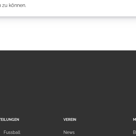
 zu können.
TEILUNGEN
VEREIN
M
Fussball
News
B