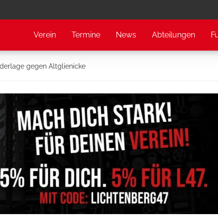
Verein
Termine
News
Abteilungen
F
erlage gegen Altglienicke