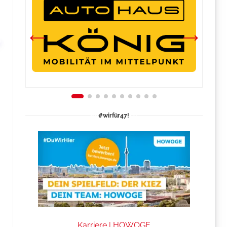
#wirfür47!
Karriere | HOWOGE