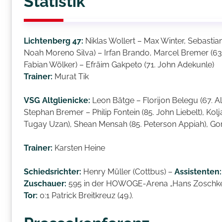
Statistik
Lichtenberg 47:
Niklas Wollert – Max Winter, Sebastia
Noah Moreno Silva) – Irfan Brando, Marcel Bremer (63.
Fabian Wölker) – Efräim Gakpeto (71. John Adekunle)
Trainer:
Murat Tik
VSG Altglienicke:
Leon Bätge – Florijon Belegu (67. Al
Stephan Bremer – Philip Fontein (85. John Liebelt), Kol
Tugay Uzan), Shean Mensah (85. Peterson Appiah), Gor
Trainer:
Karsten Heine
Schiedsrichter:
Henry Müller (Cottbus) –
Assistenten:
Zuschauer:
595 in der HOWOGE-Arena „Hans Zoschk
Tor:
0:1 Patrick Breitkreuz (49.).