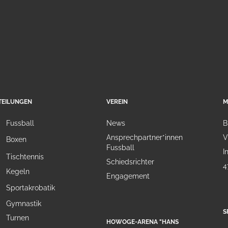
TEILUNGEN
VEREIN
M
Fussball
News
B
Ansprechpartner*innen
V
Boxen
Fussball
I
Tischtennis
Schiedsrichter
4
Kegeln
Engagement
Sportakrobatik
Gymnastik
S
Turnen
HOWOGE-ARENA "HANS