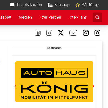
Tickets kaufen
Fanshop
Wir für 47
ussball
Medien
47er Partner
47er-Fans
Sponsoren