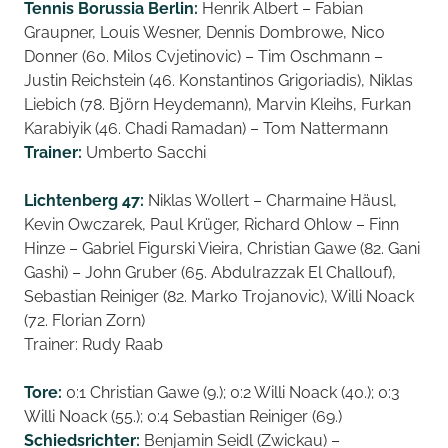
Tennis Borussia Berlin:
Henrik Albert – Fabian
Graupner, Louis Wesner, Dennis Dombrowe, Nico
Donner (60. Milos Cvjetinovic) – Tim Oschmann –
Justin Reichstein (46. Konstantinos Grigoriadis), Niklas
Liebich (78. Björn Heydemann), Marvin Kleihs, Furkan
Karabiyik (46. Chadi Ramadan) – Tom Nattermann
Trainer:
Umberto Sacchi
Lichtenberg 47:
Niklas Wollert – Charmaine Häusl,
Kevin Owczarek, Paul Krüger, Richard Ohlow – Finn
Hinze – Gabriel Figurski Vieira, Christian Gawe (82. Gani
Gashi) – John Gruber (65. Abdulrazzak El Challouf),
Sebastian Reiniger (82. Marko Trojanovic), Willi Noack
(72. Florian Zorn)
Trainer: Rudy Raab
Tore:
0:1 Christian Gawe (9.); 0:2 Willi Noack (40.); 0:3
Willi Noack (55.); 0:4 Sebastian Reiniger (69.)
Schiedsrichter:
Benjamin Seidl (Zwickau) –