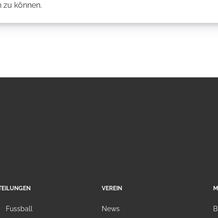
 zu können.
TEILUNGEN
VEREIN
M
Fussball
News
B