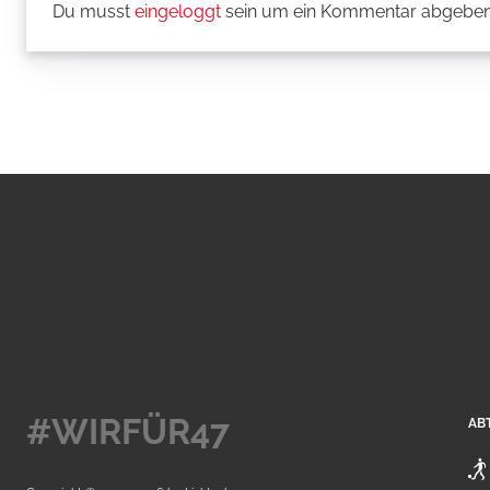
Du musst
eingeloggt
sein um ein Kommentar abgeben
#WIRFÜR47
AB