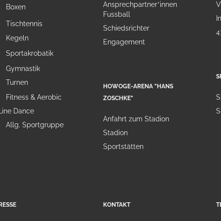
Ansprechpartner*innen
V
Boxen
Fussball
I
Tischtennis
Schiedsrichter
4
Kegeln
Engagement
Sportakrobatik
Gymnastik
S
Turnen
HOWOGE-ARENA "HANS
Fitness & Aerobic
S
ZOSCHKE"
Line Dance
S
Anfahrt zum Stadion
Allg. Sportgruppe
Stadion
Sportstätten
RESSE
KONTAKT
T