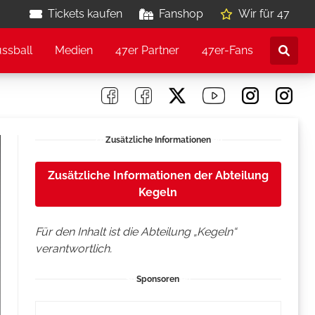
Tickets kaufen
Fanshop
Wir für 47
ussball
Medien
47er Partner
47er-Fans
Zusätzliche Informationen
Zusätzliche Informationen der Abteilung
Kegeln
Für den Inhalt ist die Abteilung „Kegeln“
verantwortlich.
Sponsoren