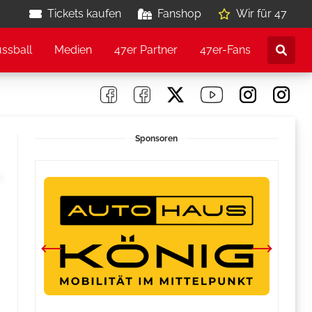
Tickets kaufen
Fanshop
Wir für 47
ussball
Medien
47er Partner
47er-Fans
Sponsoren