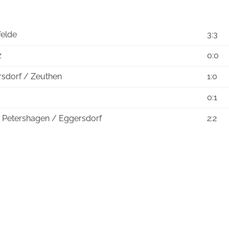
felde
3:3
z
0:0
rsdorf / Zeuthen
1:0
0:1
 Petershagen / Eggersdorf
2:2