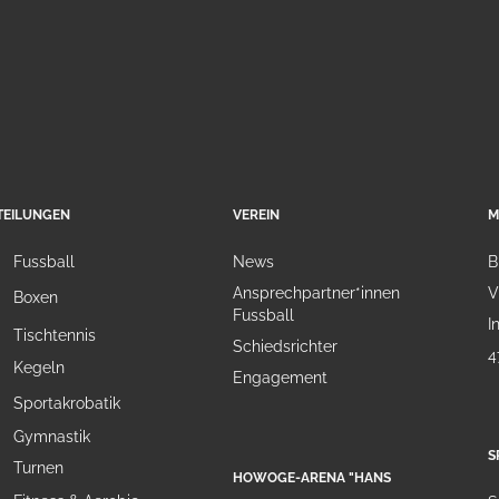
TEILUNGEN
VEREIN
M
Fussball
News
B
Ansprechpartner*innen
V
Boxen
Fussball
I
Tischtennis
Schiedsrichter
4
Kegeln
Engagement
Sportakrobatik
Gymnastik
S
Turnen
HOWOGE-ARENA "HANS