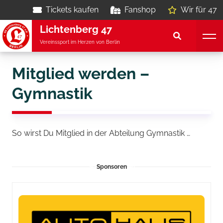
Tickets kaufen
Fanshop
Wir für 47
Lichtenberg 47
Vereinssport im Herzen von Berlin
Mitglied werden –
Gymnastik
So wirst Du Mitglied in der Abteilung Gymnastik …
Sponsoren