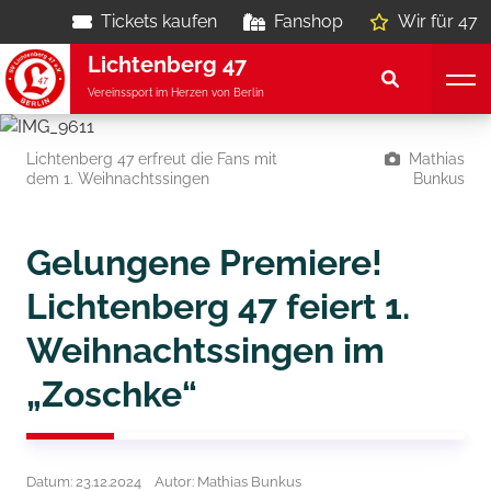
Tickets kaufen
Fanshop
Wir für 47
Lichtenberg 47
Vereinssport im Herzen von Berlin
Lichtenberg 47 erfreut die Fans mit
Mathias
dem 1. Weihnachtssingen
Bunkus
Gelungene Premiere!
Lichtenberg 47 feiert 1.
Weihnachtssingen im
„Zoschke“
Datum: 23.12.2024
Autor: Mathias Bunkus