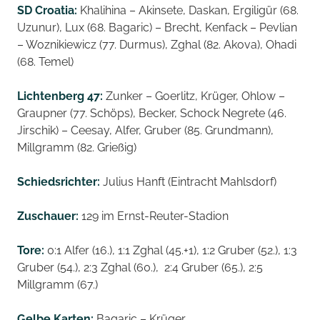
SD Croatia:
Khalihina – Akinsete, Daskan, Ergiligür (68.
Uzunur), Lux (68. Bagaric) – Brecht, Kenfack – Pevlian
– Woznikiewicz (77. Durmus), Zghal (82. Akova), Ohadi
(68. Temel)
Lichtenberg 47:
Zunker – Goerlitz, Krüger, Ohlow –
Graupner (77. Schöps), Becker, Schock Negrete (46.
Jirschik) – Ceesay, Alfer, Gruber (85. Grundmann),
Millgramm (82. Grießig)
Schiedsrichter:
Julius Hanft (Eintracht Mahlsdorf)
Zuschauer:
129 im Ernst-Reuter-Stadion
Tore:
0:1 Alfer (16.), 1:1 Zghal (45.+1), 1:2 Gruber (52.), 1:3
Gruber (54.), 2:3 Zghal (60.), 2:4 Gruber (65.), 2:5
Millgramm (67.)
Gelbe Karten:
Bagaric – Krüger