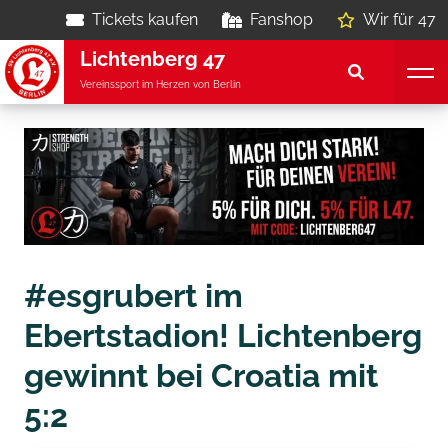
Tickets kaufen
Fanshop
Wir für 47
Lichtenberg 47
Vereinssport im Herzen von Berlin
#esgrubert im
Ebertstadion! Lichtenberg
gewinnt bei Croatia mit
5:2