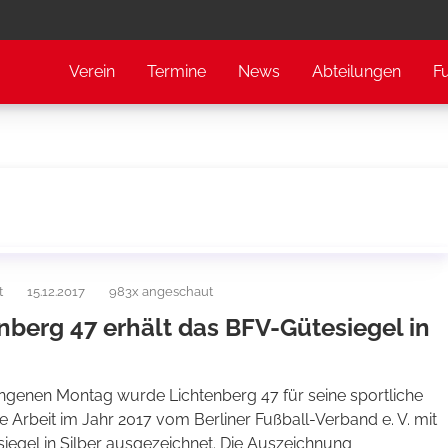
Verein
Termine
News
Abteilungen
F
t
15.12.2017
983x angeschaut
nberg 47 erhält das BFV-Gütesiegel in
genen Montag wurde Lichtenberg 47 für seine sportliche
e Arbeit im Jahr 2017 vom Berliner Fußball-Verband e. V. mit
iegel in Silber ausgezeichnet. Die Auszeichnung