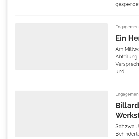
gespendet.
Engagemen
Ein He
Am Mittwo
Abteilung 
Verspreche
und ...
Engagemen
Billar
Werkst
Seit zwei 
Behindert