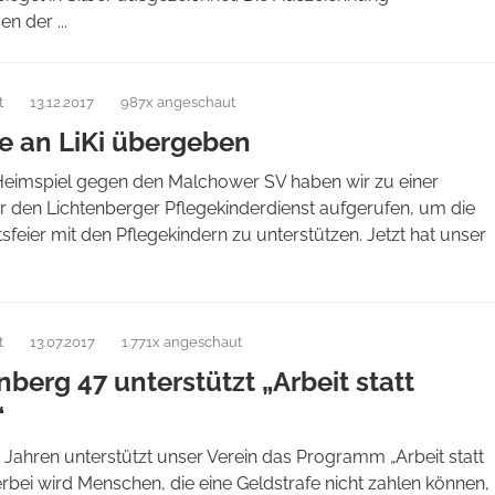
n der ...
t
13.12.2017
987x angeschaut
 an LiKi übergeben
eimspiel gegen den Malchower SV haben wir zu einer
r den Lichtenberger Pflegekinderdienst aufgerufen, um die
feier mit den Pflegekindern zu unterstützen. Jetzt hat unser
t
13.07.2017
1.771x angeschaut
nberg 47 unterstützt „Arbeit statt
“
 Jahren unterstützt unser Verein das Programm „Arbeit statt
ierbei wird Menschen, die eine Geldstrafe nicht zahlen können,