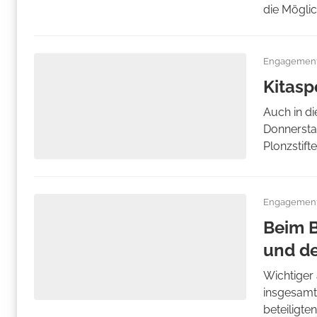
die Möglich
Engagemen
Kitasp
Auch in d
Donnerstag
Plonzstift
Engagemen
Beim B
und d
Wichtiger 
insgesamt
beteiligt