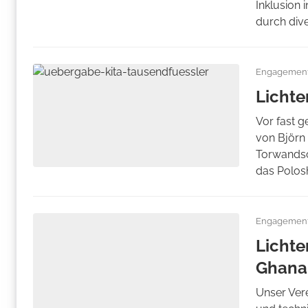
Inklusion
durch diver
Engagemen
Lichte
Vor fast 
von Björn
Torwandsc
das Poloshi
Engagemen
Lichte
Ghana
Unser Vere