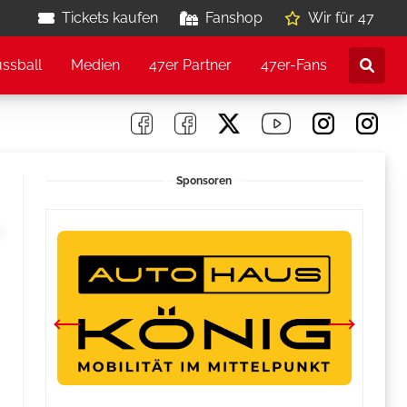
Tickets kaufen
Fanshop
Wir für 47
ussball
Medien
47er Partner
47er-Fans
Sponsoren