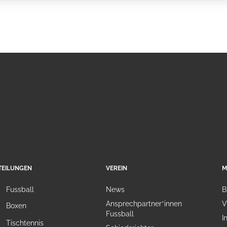
TEILUNGEN
VEREIN
M
Fussball
News
B
Ansprechpartner*innen
V
Boxen
Fussball
I
Tischtennis