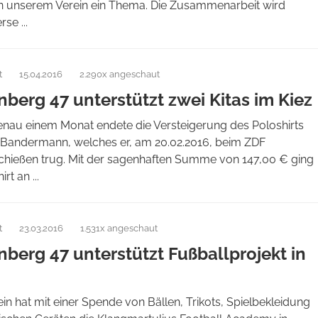
 in unserem Verein ein Thema. Die Zusammenarbeit wird
se ...
t
15.04.2016
2.290x angeschaut
nberg 47 unterstützt zwei Kitas im Kiez
genau einem Monat endete die Versteigerung des Poloshirts
 Bandermann, welches er, am 20.02.2016, beim ZDF
hießen trug. Mit der sagenhaften Summe von 147,00 € ging
rt an ...
t
23.03.2016
1.531x angeschaut
nberg 47 unterstützt Fußballprojekt in
in hat mit einer Spende von Bällen, Trikots, Spielbekleidung