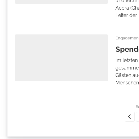
und techn
Accra (Gh
Leiter der .
Engagemen
Spend
Im letzten
gesammelt
Gästen auc
Menschen .
S