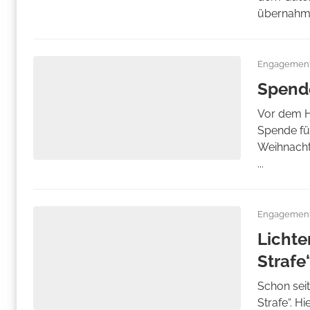
übernahme
Engagemen
Spende
Vor dem H
Spende fü
Weihnachts
...
Engagemen
Lichte
Strafe
Schon seit
Strafe“. H