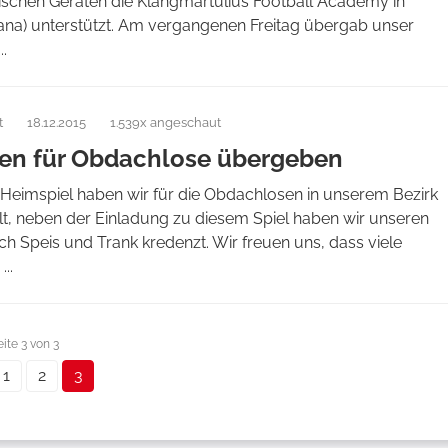
ischen Geräten die Klangmartulius Football Academy in
ana) unterstützt. Am vergangenen Freitag übergab unser
..
t
18.12.2015
1.539x angeschaut
en für Obdachlose übergeben
 Heimspiel haben wir für die Obdachlosen in unserem Bezirk
, neben der Einladung zu diesem Spiel haben wir unseren
h Speis und Trank kredenzt. Wir freuen uns, dass viele
..
eite 3 von 3
1
2
3