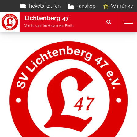
Tickets kaufen
Fanshop
Wir für 47
Lichtenberg 47
Vereinssport im Herzen von Berlin