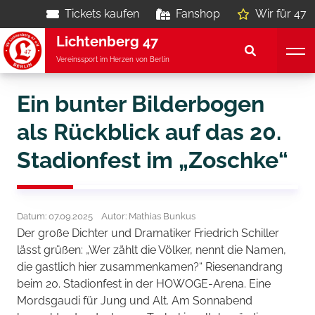
Tickets kaufen
Fanshop
Wir für 47
Lichtenberg 47
Vereinssport im Herzen von Berlin
Ein bunter Bilderbogen
als Rückblick auf das 20.
Stadionfest im „Zoschke“
Datum: 07.09.2025
Autor: Mathias Bunkus
Der große Dichter und Dramatiker Friedrich Schiller
lässt grüßen: „Wer zählt die Völker, nennt die Namen,
die gastlich hier zusammenkamen?“ Riesenandrang
beim 20. Stadionfest in der HOWOGE-Arena. Eine
Mordsgaudi für Jung und Alt. Am Sonnabend