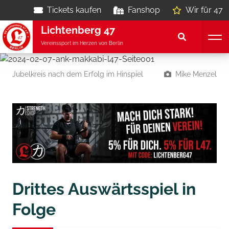
Tickets kaufen
Fanshop
Wir für 47
Lichtenberg 47
Vereinssport im Herzen von Berlin
Jubelkreis nach dem Erfolg im Hinspiel
Mike Menzel
Drittes Auswärtsspiel in
Folge