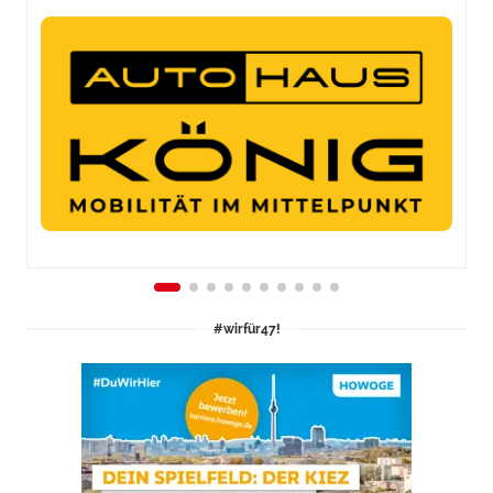
#wirfür47!