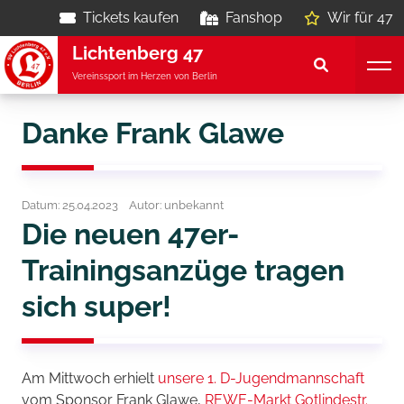
Tickets kaufen
Fanshop
Wir für 47
Lichtenberg 47
Vereinssport im Herzen von Berlin
Danke Frank Glawe
Datum: 25.04.2023
Autor: unbekannt
Die neuen 47er-
Trainingsanzüge tragen
sich super!
Am Mittwoch erhielt
unsere 1. D-Jugendmannschaft
vom Sponsor Frank Glawe,
REWE-Markt Gotlindestr.