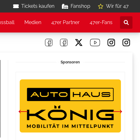
Tickets kaufen
Fanshop
Wir für 47
ussball
Medien
47er Partner
47er-Fans
Sponsoren