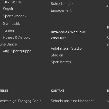
Tischtennis
Schiedsrichter
4
Kegeln
Engagement
Sportakrobatik
Gymnastik
S
Turnen
HOWOGE-ARENA "HANS
Fitness & Aerobic
S
ZOSCHKE"
Line Dance
S
Anfahrt zum Stadion
Allg. Sportgruppe
Stadion
Sportstätten
RESSE
KONTAKT
T
chestr. 90, D-10365 Berlin
Schreib uns eine Nachricht
+