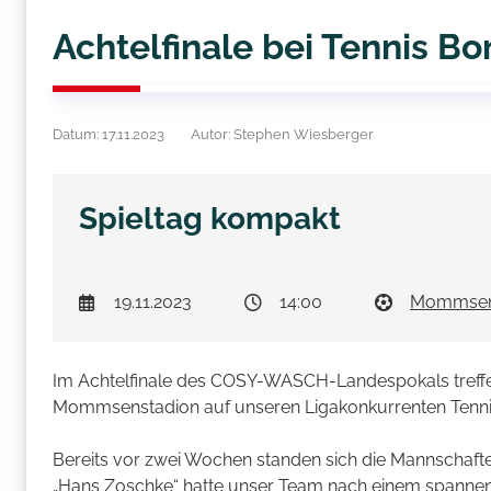
Achtelfinale bei Tennis Bo
Datum: 17.11.2023
Autor: Stephen Wiesberger
Spieltag kompakt
19.11.2023
14:00
Mommsen
Im Achtelfinale des COSY-WASCH-Landespokals treffen
Mommsenstadion auf unseren Ligakonkurrenten Tenni
Bereits vor zwei Wochen standen sich die Mannschaf
„Hans Zoschke“ hatte unser Team nach einem spannend