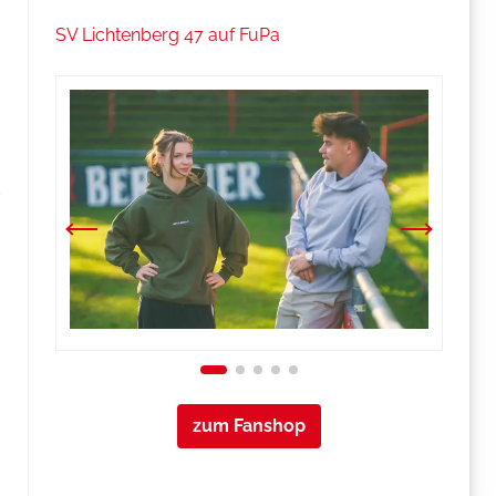
SV Lichtenberg 47 auf FuPa
zum Fanshop