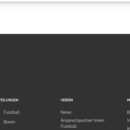
TEILUNGEN
VEREIN
M
Fussball
News
B
Ansprechpartner*innen
V
Boxen
Fussball
I