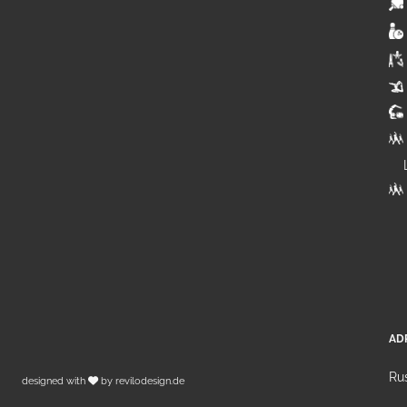
AD
Rus
designed with
by
revilodesign.de