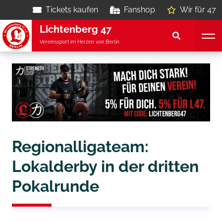
Tickets kaufen
Fanshop
Wir für 47
Lichtenberg 47
Vereinssport im Herzen von Berlin
Regionalligateam:
Lokalderby in der dritten
Pokalrunde