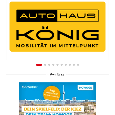
#wirfür47!