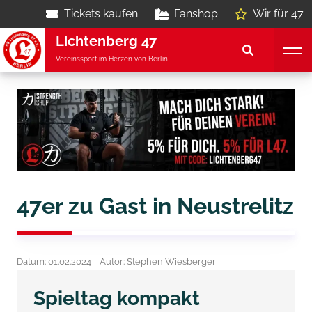
Tickets kaufen
Fanshop
Wir für 47
Lichtenberg 47
Vereinssport im Herzen von Berlin
47er zu Gast in Neustrelitz
Datum: 01.02.2024
Autor: Stephen Wiesberger
Spieltag kompakt