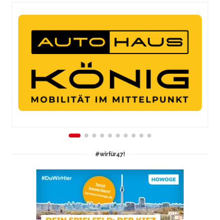
#wirfür47!