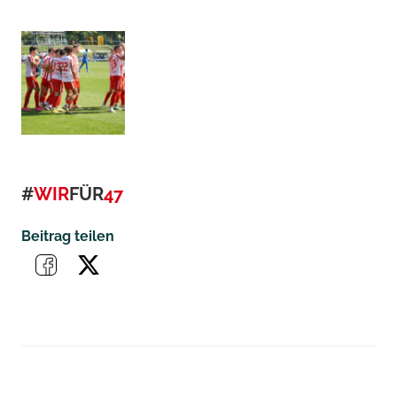
#
WIR
FÜR
47
Beitrag teilen