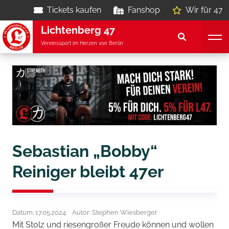
Tickets kaufen
Fanshop
Wir für 47
Lichtenberg 47
Vereinssport im Herzen von Berlin
Sebastian „Bobby“
Reiniger bleibt 47er
Datum: 17.05.2024
Autor: Stephen Wiesberger
Mit Stolz und riesengroßer Freude können und wollen