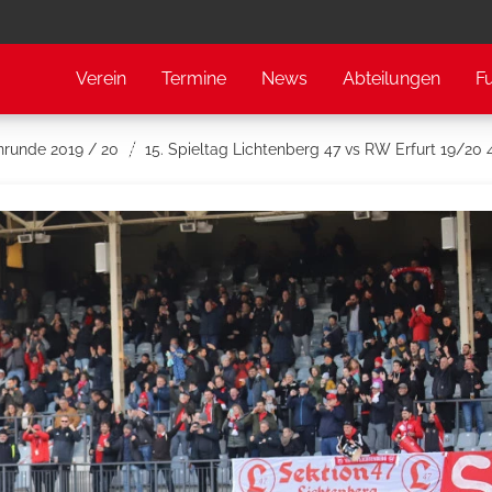
Verein
Termine
News
Abteilungen
F
nrunde 2019 / 20
15. Spieltag Lichtenberg 47 vs RW Erfurt 19/20 