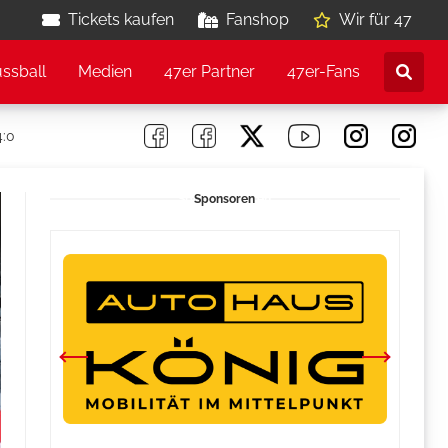
Tickets kaufen
Fanshop
Wir für 47
ussball
Medien
47er Partner
47er-Fans
4:0
Sponsoren